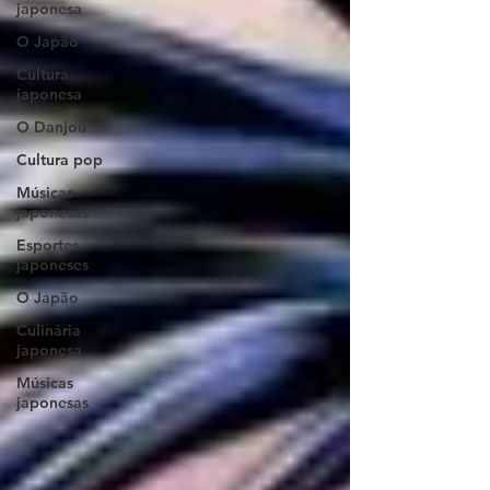
japonesa
O Japão
Cultura
japonesa
O Danjou
Cultura pop
Músicas
japonesas
Esportes
japoneses
O Japão
Culinária
japonesa
Músicas
japonesas