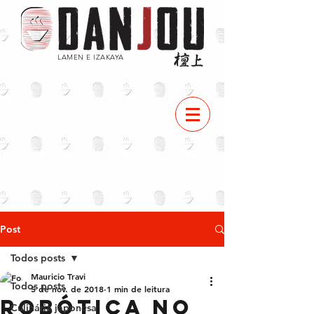
LAMEN E IZAKAYA
CARD
ÁPIO
Post
Todos posts
Mauricio Travi
Todos posts
5 de nov. de 2018
1 min de leitura
Robótica no
Culinária japonesa