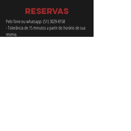
RESERVAS
Pelo fone ou whatsapp:
(51) 3029-8158
- Tolerância de 15 minutos a partir do horário de sua
reserva.
- Para sexta e sábados só serão aceitas reservas até as
20:00.
- As reservas devem ser efetuadas até as 11:00 do
mesmo dia para o almoço e 17:00 para a noite.