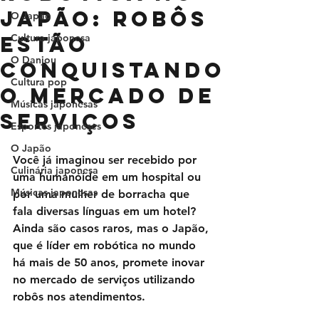
Japão: robôs
O Japão
estão
Cultura japonesa
O Danjou
conquistando
Cultura pop
o mercado de
Músicas japonesas
serviços
Esportes japoneses
O Japão
Você já imaginou ser recebido por 
Culinária japonesa
uma humanóide em um hospital ou 
Músicas japonesas
por uma mulher de borracha que 
fala diversas línguas em um hotel? 
Ainda são casos raros, mas o Japão, 
que é líder em robótica no mundo 
há mais de 50 anos, promete inovar 
no mercado de serviços utilizando 
robôs nos atendimentos. 