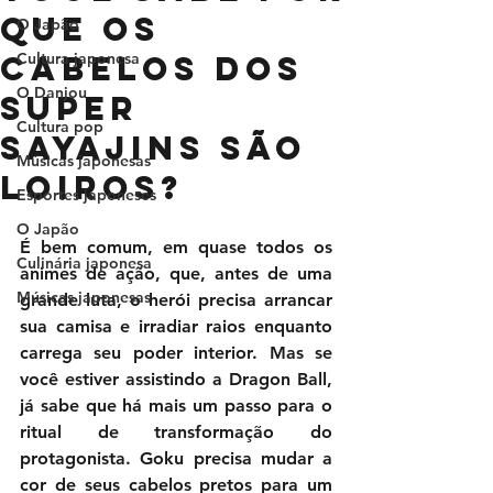
que os
O Japão
cabelos dos
Cultura japonesa
O Danjou
super
Cultura pop
sayajins são
Músicas japonesas
loiros?
Esportes japoneses
O Japão
É bem comum, em quase todos os 
Culinária japonesa
animes de ação, que, antes de uma 
Músicas japonesas
grande luta, o herói precisa arrancar 
sua camisa e irradiar raios enquanto 
carrega seu poder interior. Mas se 
você estiver assistindo a Dragon Ball, 
já sabe que há mais um passo para o 
ritual de transformação do 
protagonista. Goku precisa mudar a 
cor de seus cabelos pretos para um 