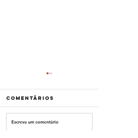
Comentários
Escreva um comentário
Com direito
TOP 5: a
até a
japones