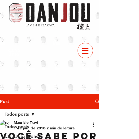
LAMEN E IZAKAYA
CARD
ÁPIO
Post
Todos posts
Mauricio Travi
Todos posts
1 de jun. de 2018
2 min de leitura
Você sabe por
Culinária japonesa