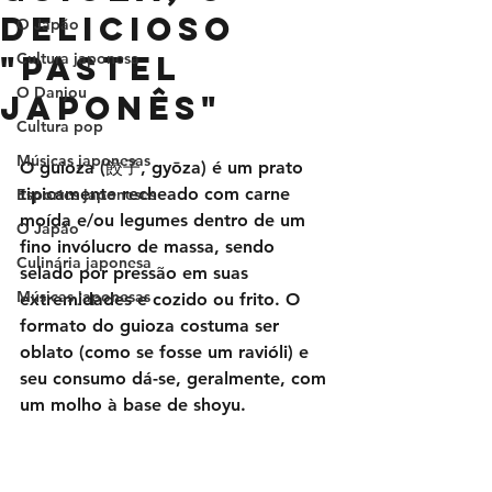
delicioso
O Japão
"pastel
Cultura japonesa
O Danjou
japonês"
Cultura pop
Músicas japonesas
O guioza (餃子, gyōza) é um prato 
tipicamente recheado com carne 
Esportes japoneses
moída e/ou legumes dentro de um 
O Japão
fino invólucro de massa, sendo 
Culinária japonesa
selado por pressão em suas 
Músicas japonesas
extremidades e cozido ou frito. O 
formato do guioza costuma ser 
oblato (como se fosse um ravióli) e 
seu consumo dá-se, geralmente, com 
um molho à base de shoyu.