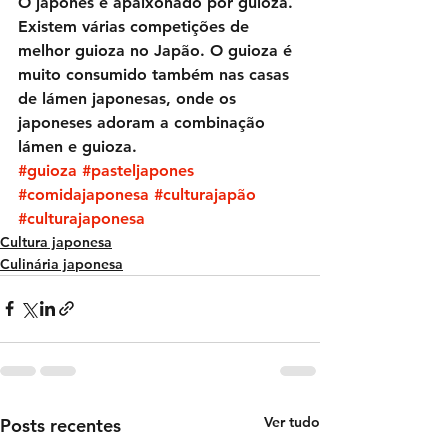
O japonês é apaixonado por guioza. 
Existem várias competições de 
melhor guioza no Japão. O guioza é 
muito consumido também nas casas 
de lámen japonesas, onde os 
japoneses adoram a combinação 
lámen e guioza.
#guioza
#pasteljapones
#comidajaponesa
#culturajapão
#culturajaponesa
Cultura japonesa
Culinária japonesa
Ver tudo
Posts recentes