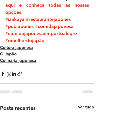
aqui e conheça todas as nossas 
opções.
#izakaya
#restaurantejaponês
#pubjaponês
#comidajaponesa
#comidajaponesaemportoalegre
#omelhordojapão
Cultura japonesa
O Japão
Culinária japonesa
Ver tudo
Posts recentes