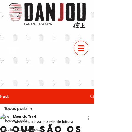
LAMEN E IZAKAYA
CARD
ÁPIO
Post
Todos posts
Mauricio Travi
Todos posts
18 de set. de 2017
2 min de leitura
O que são os
Culinária japonesa