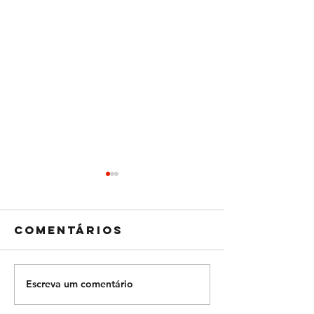
Comentários
Escreva um comentário
Faça a Choco
Com dire
Banana, uma
até a