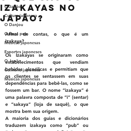
izakayas no
O Japão
Japão?
Cultura japonesa
O Danjou
Cultura pop
Afinal de contas, o que é um 
Izakaya?
Músicas japonesas
Esportes japoneses
Os Izakayas se originaram como 
O Japão
estabelecimentos que vendiam 
bebidas alcoólicas e permitiam que 
Culinária japonesa
os clientes se sentassem em suas 
Músicas japonesas
dependências para bebê-las, como se 
fossem um bar. O nome “izakaya” é 
uma palavra composta de “i” (sentar) 
e “sakaya” (loja de saquê), o que 
mostra bem sua origem.
A maioria dos guias e dicionários 
traduzem izakaya como “pub” ou 