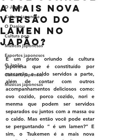
a mais nova
O Japão
versão do
Cultura japonesa
O Danjou
Lamen no
Cultura pop
Japão?
Músicas japonesas
Esportes japoneses
É um prato oriundo da cultura 
O Japão
japonesa que é constituído por 
macarrão e caldo servidos a parte, 
Culinária japonesa
além de contar com outros 
Músicas japonesas
acompanhamentos deliciosos como: 
ovo cozido, porco cozido, nori e 
menma que podem ser servidos 
separados ou juntos com a massa ou 
o caldo. Mas então você pode estar 
se perguntando “ é um lamen?” E 
sim, o Tsukemen é a mais nova 