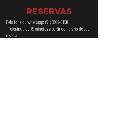
RESERVAS
Pelo fone ou whatsapp:
(51) 3029-8158
- Tolerância de 15 minutos a partir do horário de sua
reserva.
- Para sexta e sábados só serão aceitas reservas até as
20:00.
- As reservas devem ser efetuadas até as 11:00 do
mesmo dia para o almoço e 17:00 para a noite.