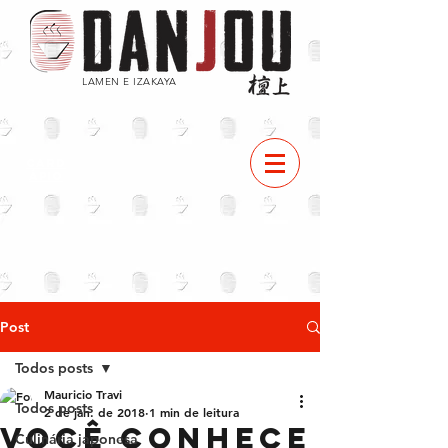
LAMEN E IZAKAYA
CARD
ÁPIO
Post
Todos posts
Mauricio Travi
Todos posts
2 de jan. de 2018
1 min de leitura
Você conhece
Culinária japonesa