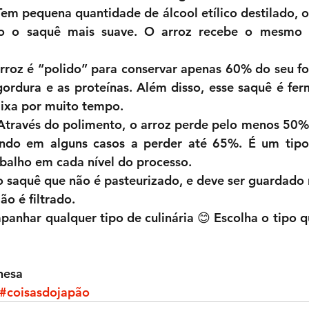
Tem pequena quantidade de álcool etílico destilado, o
do o saquê mais suave. O arroz recebe o mesmo 
arroz é “polido” para conservar apenas 60% do seu for
 gordura e as proteínas. Além disso, esse saquê é fe
ixa por muito tempo.  
 Através do polimento, o arroz perde pelo menos 50%
ando em alguns casos a perder até 65%. É um tipo
balho em cada nível do processo.  
 o saquê que não é pasteurizado, e deve ser guardado n
ão é filtrado. 
nhar qualquer tipo de culinária 😊 Escolha o tipo q
nesa
#coisasdojapão