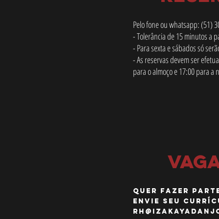
Pelo fone ou whatsapp: (51) 
- Tolerância de 15 minutos a pa
- Para sexta e sábados só serã
- As reservas devem ser efetu
para o almoço e 17:00 para a 
VAG
QUER FAZER PART
ENVIE SEU CURRÍC
rh@izakayadanj