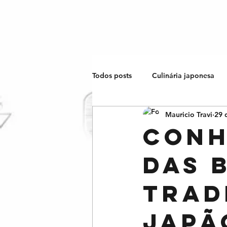
Todos posts
Culinária japonesa
Mauricio Travi
29 
Esportes japoneses
O Japão
Conh
das 
trad
Japã