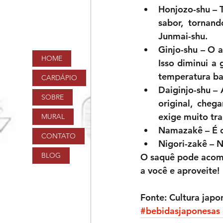
Honjozo-shu
 – 
sabor, tornan
Junmai-shu.  
Ginjo-shu
 – O 
HOME
Isso diminui a
temperatura ba
CARDÁPIO
Daiginjo-shu
 –
SOBRE
original, cheg
exige muito tra
MURAL
Namazakê
 – É
CONTATO
Nigori-zakê
 – N
BLOG
O saquê pode acompa
a você e aproveite!
Fonte: Cultura japo
#bebidasjaponesas