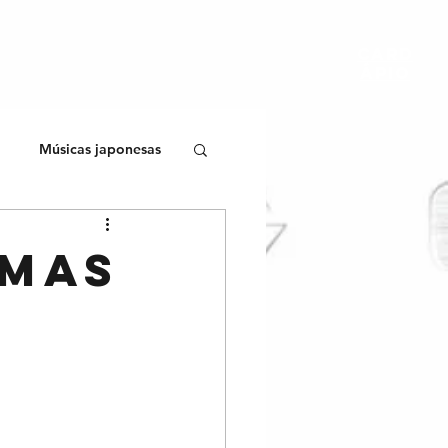
CARD
ÁPIO
Músicas japonesas
umas