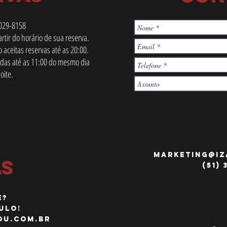
3029-8158
rtir do horário de sua reserva.
o aceitas reservas até as 20:00.
adas até as 11:00 do mesmo dia
noite.
marketing@i
AS
(51) 
E?
ULO!
ou.com.br