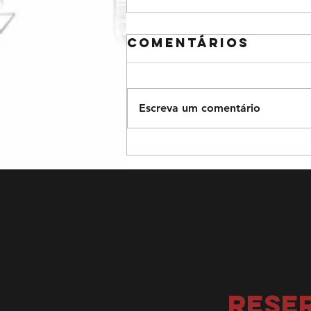
Comentários
Escreva um comentário
A lenda dos
mil tsurus
RESE