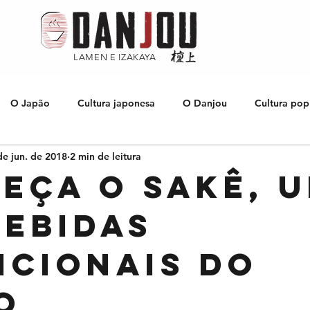
LAMEN E IZAKAYA
O Japão
Cultura japonesa
O Danjou
Cultura pop
de jun. de 2018
2 min de leitura
Culinária japonesa
Músicas japonesas
eça o Sakê, 
bebidas
icionais do
o