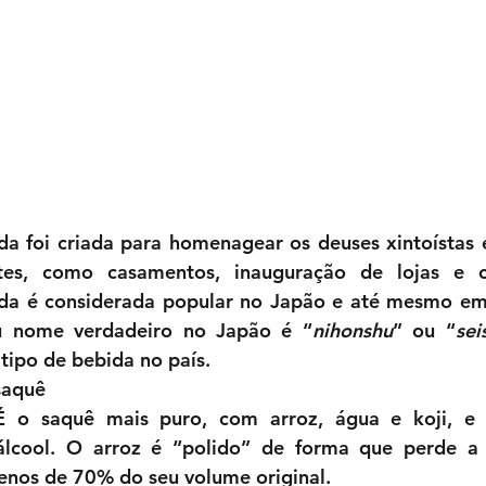
a foi criada para homenagear os deuses xintoístas e
tes, como casamentos, inauguração de lojas e c
da é considerada popular no Japão e até mesmo em o
u nome verdadeiro no Japão é “
nihonshu
” ou “
sei
tipo de bebida no país.
saquê 
É o saquê mais puro, com arroz, água e koji, e 
lcool. O arroz é “polido” de forma que perde a p
nos de 70% do seu volume original.  