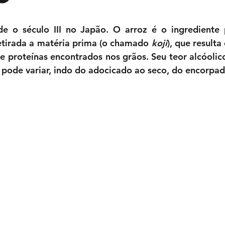
e o século III no Japão. O arroz é o ingrediente p
etirada a matéria prima (o chamado 
koji
), que result
e proteínas encontrados nos grãos. Seu teor alcóolico
pode variar, indo do adocicado ao seco, do encorpad