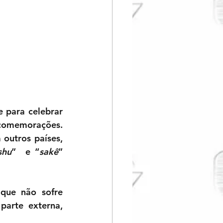
 para celebrar 
omemorações. 
utros países, 
shu
”  e “
sakê
” 
que não sofre 
arte externa, 