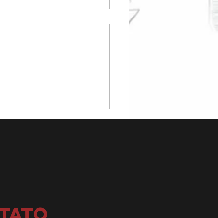
ça a Choco
nana, uma
s
bremesas
voritas nos
stivais de
rão
poneses
TATO