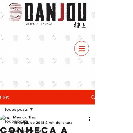
LAMEN E IZAKAYA
CARD
ÁPIO
Post
Todos posts
Mauricio Travi
Todos posts
16 de jul. de 2018
2 min de leitura
Conheça a
Culinária japonesa