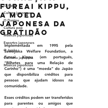
Fureai Kippu,
O Japão
a moeda
Cultura japonesa
O Danjou
japonesa da
Cultura pop
gratidão
Músicas japonesas
Esportes japoneses
Implementada em 1995 pela 
O Japão
Sawayaka Welfare Foundation, a 
Fureai Kippu (em português, 
Culinária japonesa
“Bilhetes para uma Relação de 
Músicas japonesas
Carinho”) é uma “moeda” do Japão 
que disponibiliza créditos para 
pessoas que ajudam idosos na 
comunidade. 
Esses créditos podem ser transferidos 
para parentes ou amigos que 