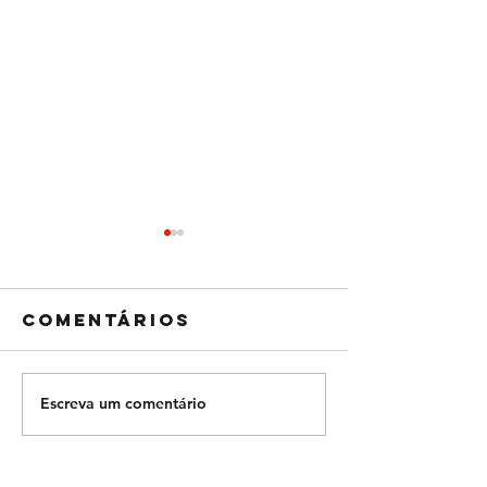
Comentários
Escreva um comentário
8 mulheres
Faça a 
inspiradoras
Banana,
que
das