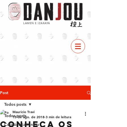
LAMEN E IZAKAYA
CARD
ÁPIO
Post
Todos posts
Mauricio Travi
Todos posts
13 de ago. de 2018
3 min de leitura
Conheça os
Culinária japonesa