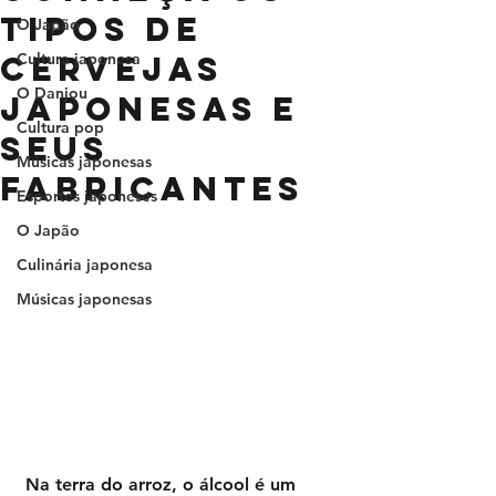
tipos de
O Japão
cervejas
Cultura japonesa
O Danjou
japonesas e
Cultura pop
seus
Músicas japonesas
fabricantes
Esportes japoneses
O Japão
Culinária japonesa
Músicas japonesas
 Na terra do arroz, o álcool é um 