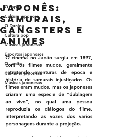
Japonês:
O Japão
samurais,
Cultura japonesa
O Danjou
gangsters e
Cultura pop
animes
Músicas japonesas
Esportes japoneses
O cinema no Japão surgiu em 1897, 
O Japão
com os filmes mudos, geralmente 
retratando aventuras de época e 
Culinária japonesa
história de samurais injustiçados. Os 
Músicas japonesas
filmes eram mudos, mas os japoneses 
criaram uma espécie de “dublagem 
ao vivo”, no qual uma pessoa 
reproduzia os diálogos do filme, 
interpretando as vozes dos vários 
personagens durante a projeção.