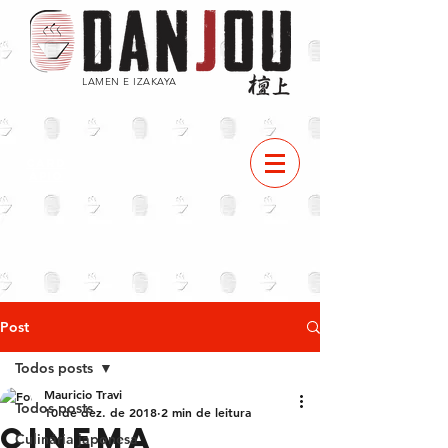
LAMEN E IZAKAYA
CARD
ÁPIO
Post
Todos posts
Mauricio Travi
Todos posts
10 de dez. de 2018
2 min de leitura
Cinema
Culinária japonesa