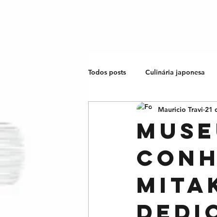
Todos posts
Culinária japonesa
Mauricio Travi
21 
Esportes japoneses
O Japão
Muse
conh
Mita
dedi