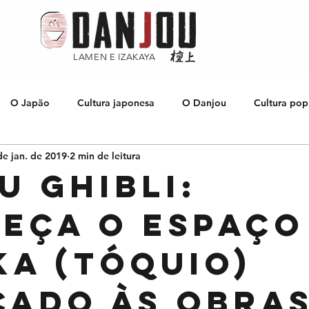
LAMEN E IZAKAYA
O Japão
Cultura japonesa
O Danjou
Cultura pop
de jan. de 2019
2 min de leitura
Culinária japonesa
Músicas japonesas
u Ghibli:
eça o espaço
ka (Tóquio)
cado às obra