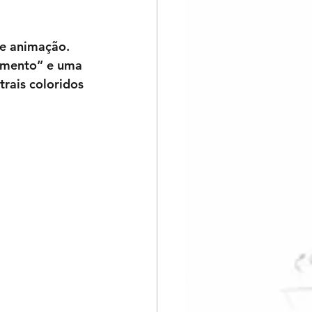
de animação. 
imento” e uma 
rais coloridos 