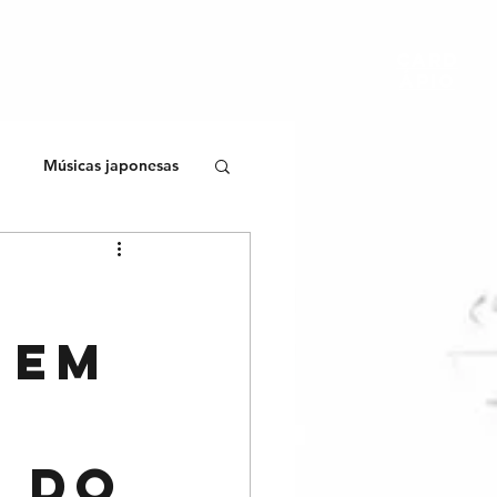
CARD
ÁPIO
Músicas japonesas
 em
s do