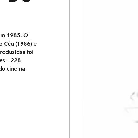
em 1985. O 
o Céu (1986) e 
oduzidas foi 
es – 228 
 do cinema 